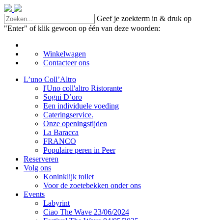
Geef je zoekterm in & druk op
"Enter" of klik gewoon op één van deze woorden:
Winkelwagen
Contacteer ons
L’uno Coll’Altro
l'Uno coll'altro Ristorante
Sogni D’oro
Een individuele voeding
Cateringservice.
Onze openingstijden
La Baracca
FRANCO
Populaire peren in Peer
Reserveren
Volg ons
Koninklijk toilet
Voor de zoetebekken onder ons
Events
Labyrint
Ciao The Wave 23/06/2024