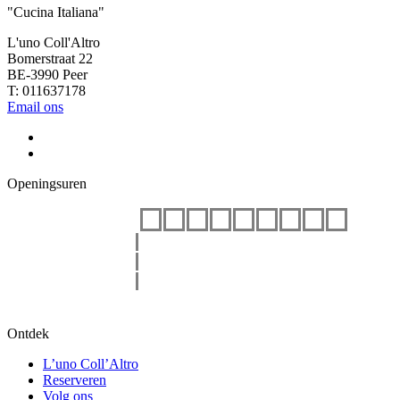
"Cucina Italiana"
L'uno Coll'Altro
Bomerstraat 22
BE-3990 Peer
T: 011637178
Email ons
Openingsuren
12
13
14
15
16
17
18
19
20
vrijdag
zaterdag
zondag
Reserveren
Ontdek
L’uno Coll’Altro
Reserveren
Volg ons