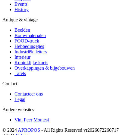
Events
History
Antique & vintage
Beelden
Bouwmaterialen
FOOD-truck
Hebbedingetjes
Industriële letters
Interieur
Koninklijke koets
Overkappingen & bijgebouwen
Tafels
Contact
Contacteer ons
Legal
Andere websites
Vini Peer Montesi
© 2024
APROPOS
- All Rights Reserved vr2026072260717